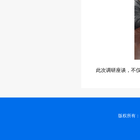
此次调研座谈，不
版权所有：中国